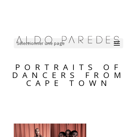
Sélectionner une page
PORTRAITS OF
DANCERS FROM
CAPE TOWN