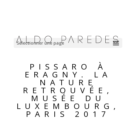
Sélectionner une page
PISSARO À
ERAGNY. LA
NATURE
RETROUVÉE,
MUSÉE DU
LUXEMBOURG,
PARIS 2017